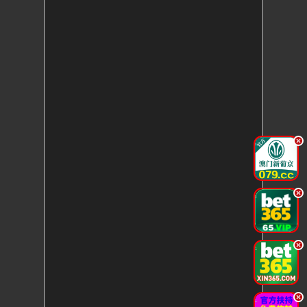
.
.
.
.